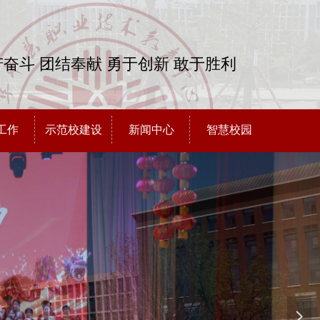
奋斗 团结奉献 勇于创新 敢于胜利
工作
示范校建设
新闻中心
智慧校园
넲