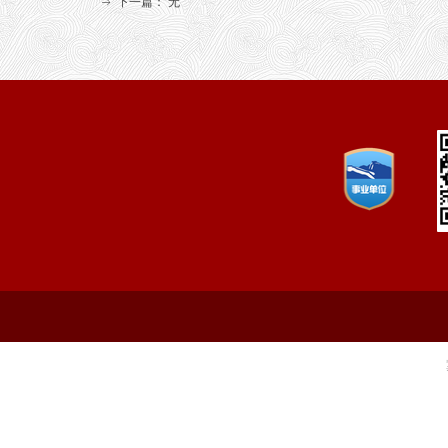
下一篇：
无
ꁹ