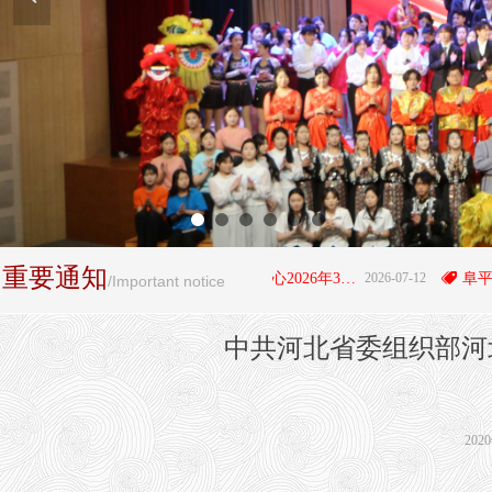
重要通知
뀄
阜平县职业技术教育中心2026年3+4"贯通培养项目拟录取学生名单公示
2026-07-12
뀄
/Important notice
中共河北省委组织部河
202