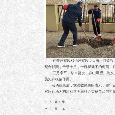
在美居家园和怡居家园，大家手持铁锹、锄头
配合默契，干劲十足，一棵棵栽下的树苗，
三月阜平，草木蔓发，春山可望。此次主题
员先锋模范作用。
活动结束后，党员教师纷纷表示，要牢记“
实际行动为构建和谐美丽社会贡献自己的力
上一篇：
无
ꂃ
下一篇：
无
ꁹ