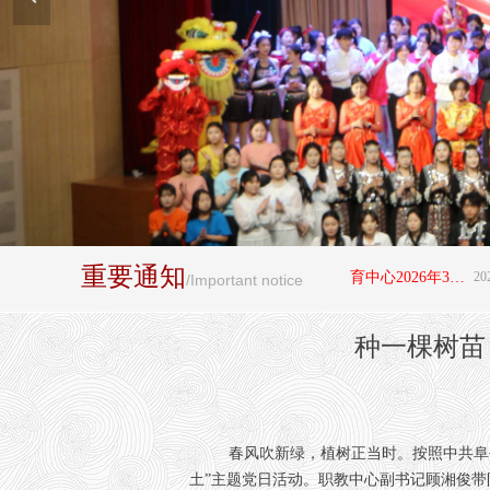
重要通知
뀄
阜平县职业技术教育中心2026年3+4"贯通培养项目拟录取学生名单公示
2026-07-12
/Important notice
种一棵树苗
春风吹新绿，植树正当时。按照中共阜平县
土”主题党日活动。职教中心副书记顾湘俊带