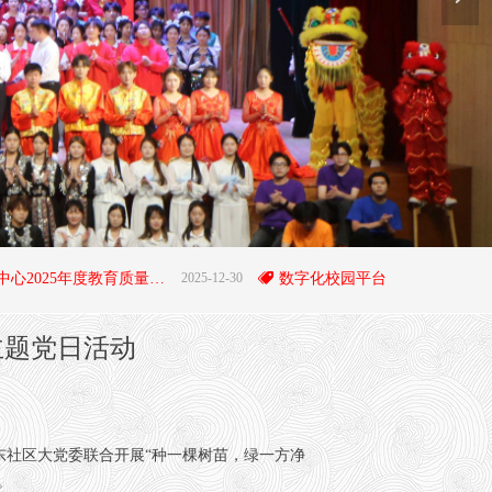
阜平职教中心2025年度教育质量年度报告
2025-12-30
뀄
数字化校园平台
2
主题党日活动
社区大党委联合开展“种一棵树苗，绿一方净
。