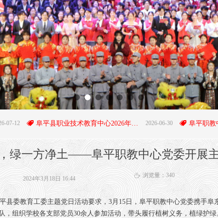
뀄
阜平县职业技术教育中心2026年招生简章
2026-06-30
뀄
，绿一方净土——阜平职教中心党委开展
浏览量：
340
ꄘ
2024年3月18日
16:44
委教育工委主题党日活动要求，3月15日，阜平职教中心党委携手阜东
队，组织学校各支部党员30余人参加活动，带头履行植树义务，植绿护绿