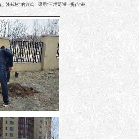
浅栽树”的方式，采用“三埋两踩一提苗”栽