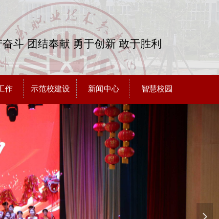
奋斗 团结奉献 勇于创新 敢于胜利
工作
示范校建设
新闻中心
智慧校园
넲