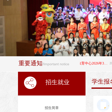
重要通知
뀄
阜平县职业技术教育中心2026年3+4"贯通培养项目拟录取学生名单公示
2026-0
/Important notice
学生报
ꀲ
招生就业
招生简章