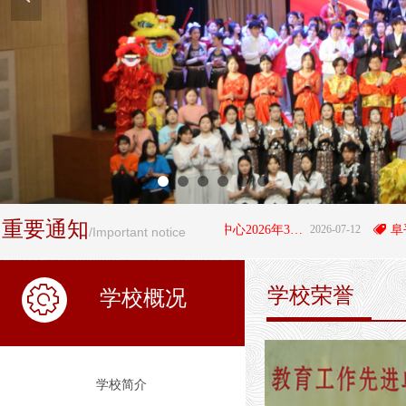
重要通知
뀄
阜平县职业技术教育中心2026年3+4"贯通培养项目拟录取学生名单公示
2026-07-12
뀄
/Important notice
学校荣誉
ꂉ
学校概况
学校简介